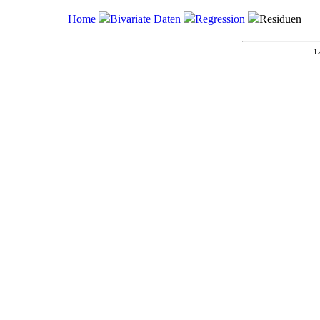
Home
Bivariate Daten
Regression
Residuen
L