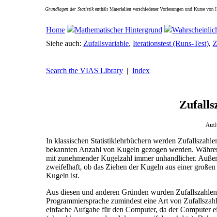
Grundlagen der Statistik
enthält Materialien verschiedener Vorlesungen und Kurse von 
Home
Mathematischer Hintergrund
Wahrscheinlic
Siehe auch:
Zufallsvariable
,
Iterationstest (Runs-Test)
,
Z
Search the VIAS Library
|
Index
Zufalls
Aut
In klassischen Statistiklehrbüchern werden Zufallszahl
bekannten Anzahl von Kugeln gezogen werden. Während
mit zunehmender Kugelzahl immer unhandlicher. Außerde
zweifelhaft, ob das Ziehen der Kugeln aus einer großen 
Kugeln ist.
Aus diesen und anderen Gründen wurden Zufallszahlenge
Programmiersprache zumindest eine Art von Zufallszahl
einfache Aufgabe für den Computer, da der Computer ein