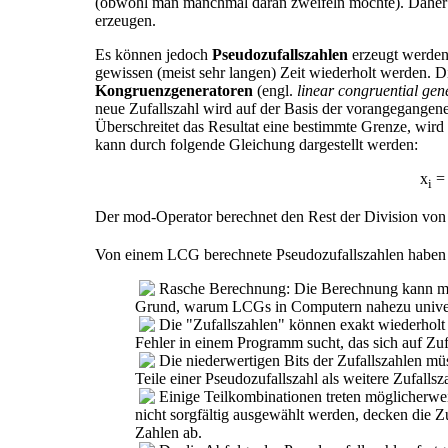
(obwohl man manchmal daran zweifeln möchte). Daher i
erzeugen.
Es können jedoch
Pseudozufallszahlen
erzeugt
werden,
gewissen (meist sehr langen) Zeit wiederholt werden. 
Kongruenzgeneratoren
(engl.
linear congruential gen
neue Zufallszahl wird auf der Basis der vorangegangenen
Überschreitet das Resultat eine bestimmte Grenze, wir
kann durch folgende Gleichung dargestellt werden:
x
= 
i
Der mod-Operator berechnet den Rest der Division von
Von einem LCG berechnete Pseudozufallszahlen haben 
Rasche Berechnung: Die Berechnung kann mit
Grund, warum LCGs in Computern nahezu univers
Die "Zufallszahlen" können exakt wiederhol
Fehler in einem Programm sucht, das sich auf Zufa
Die niederwertigen Bits der Zufallszahlen müs
Teile einer Pseudozufallszahl als weitere Zufallsz
Einige Teilkombinationen treten möglicherwe
nicht sorgfältig ausgewählt werden, decken die Z
Zahlen ab.