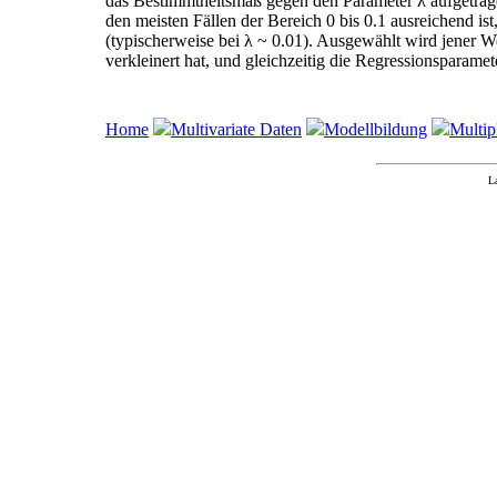
das Bestimmtheitsmaß gegen den Parameter λ aufgetrag
den meisten Fällen der Bereich 0 bis 0.1 ausreichend ist,
(typischerweise bei λ ~ 0.01). Ausgewählt wird jener W
verkleinert hat, und gleichzeitig die Regressionsparameter
Home
Multivariate Daten
Modellbildung
Multip
L