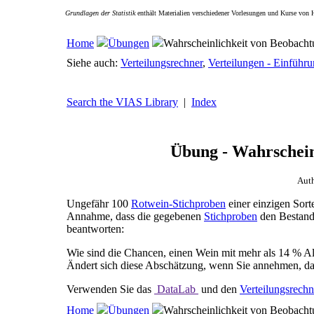
Grundlagen der Statistik
enthält Materialien verschiedener Vorlesungen und Kurse von 
Home
Übungen
Wahrscheinlichkeit von Beobach
Siehe auch:
Verteilungsrechner
,
Verteilungen - Einführ
Search the VIAS Library
|
Index
Übung - Wahrschein
Aut
Ungefähr 100
Rotwein-Stichproben
einer einzigen Sort
Annahme, dass die gegebenen
Stichproben
den Bestand 
beantworten:
Wie sind die Chancen, einen Wein mit mehr als 14 % A
Ändert sich diese Abschätzung, wenn Sie annehmen, das
Verwenden Sie das
DataLab
und den
Verteilungsrechn
Home
Übungen
Wahrscheinlichkeit von Beobach