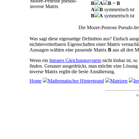
Moore-Penrose pseudo-
B
A
B
=
B
inverse Matrix
A
B
symmetrisch ist
B
A
symmetrisch ist
Die Moore-Penrose Pseudo-In
Was sagt diese eigenartige Definition aus? Einfach ausg
nichtinvertierbaren Eigenschaften einer Matrix vernachl
Aussagen wählen eine passende Matrix
B
aus all den M
Wenn ein
lineares Gleichungssystem
nicht lösbar ist, 
finden. Genauer ausgedrückt, man möchte eine Lösung f
inverse Matrix ergibt die beste Annäherung.
Home
Mathematischer Hintergrund
Matrizen
In
L