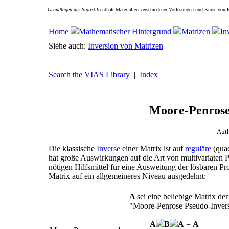
Grundlagen der Statistik
enthält Materialien verschiedener Vorlesungen und Kurse von 
Home
Mathematischer Hintergrund
Matrizen
In
Siehe auch:
Inversion von Matrizen
Search the VIAS Library
|
Index
Moore-Penrose
Aut
Die klassische
Inverse
einer Matrix ist auf
reguläre
(quad
hat große Auswirkungen auf die Art von multivariaten 
nötigen Hilfsmittel für eine Ausweitung der lösbaren P
Matrix auf ein allgemeineres Niveau ausgedehnt:
A
sei eine beliebige Matrix de
"Moore-Penrose Pseudo-Inver
A
B
A
=
A