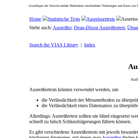
Grundlagen der Statistik
enthält Materialien verschiedener Vorlesungen und Kurse von 
Home
Statistische Tests
Ausreissertests
Ausreiss
Siehe auch:
Ausreißer
,
Dean-Dixon Ausreißertest
,
Übung
Search the VIAS Library
|
Index
Aus
Aut
Ausreißertests können verwendet werden, um
die Verlässlichkeit der Messmethoden zu überprü
die Verlässlichkeit eines Datensatzes zu überprüfe
Allerdings: Ausreißertest sollten nie blind eingesetzt 
schnell zu falsch Schlussfolgerungen führen können.
Es gibt verschiedene Ausreißertests mit jeweils besond
häufigsten Strategien, mit denen man
Ausreißer
finden 