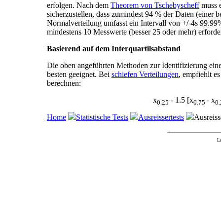
erfolgen. Nach dem
Theorem von Tschebyscheff
muss e
sicherzustellen, dass zumindest 94 % der Daten (einer bel
Normalverteilung umfasst ein Intervall von +/-4s 99.99%
mindestens 10 Messwerte (besser 25 oder mehr) erforde
Basierend auf dem Interquartilsabstand
Die oben angeführten Methoden zur Identifizierung ein
besten geeignet. Bei
schiefen Verteilungen
, empfiehlt e
berechnen:
x
- 1.5 [x
- x
0.25
0.75
0.
Home
Statistische Tests
Ausreissertests
Ausreiss
L