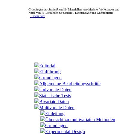
Grundlagen der Statistik
enthält Materialien verschiedener Vorlesungen und
Kurse von H. Lohninger zur Statistik, Datenanalyse und Chemometrie
..
...mehr dazu
.
Editorial
Einführung
Grundlagen
Allgemeine Bearbeitungsschritte
Univariate Daten
Statistische Tests
Bivariate Daten
Multivariate Daten
Einleitung
Übersicht zu multivariaten Methoden
Grundlagen
Experimental Design