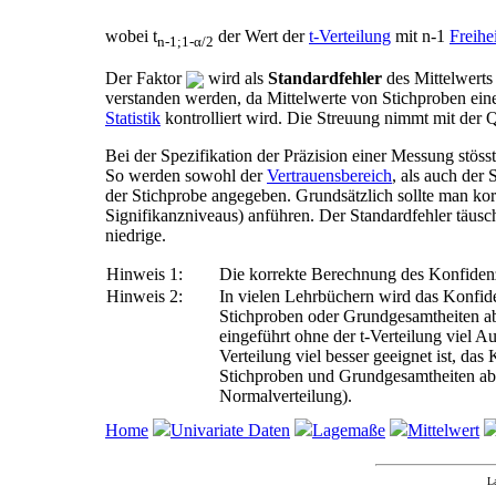
wobei t
der Wert der
t-Verteilung
mit n-1
Freihe
n-1;1-α/2
Der Faktor
wird als
Standardfehler
des Mittelwerts
verstanden werden, da Mittelwerte von Stichproben ein
Statistik
kontrolliert wird. Die Streuung nimmt mit der 
Bei der Spezifikation der Präzision einer Messung stös
So werden sowohl der
Vertrauensbereich
, als auch der 
der Stichprobe angegeben. Grundsätzlich sollte man ko
Signifikanzniveaus) anführen. Der Standardfehler täusc
niedrige.
Hinweis 1:
Die korrekte Berechnung des Konfidenzi
Hinweis 2:
In vielen Lehrbüchern wird das Konfide
Stichproben oder Grundgesamtheiten ab
eingeführt ohne der t-Verteilung viel Au
Verteilung viel besser geeignet ist, das
Stichproben und Grundgesamtheiten abde
Normalverteilung).
Home
Univariate Daten
Lagemaße
Mittelwert
L