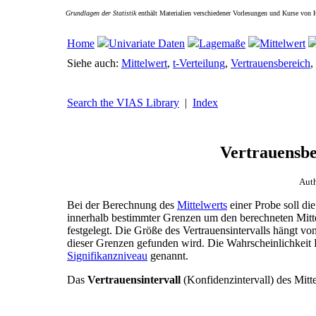
Grundlagen der Statistik
enthält Materialien verschiedener Vorlesungen und Kurse von 
Home
Univariate Daten
Lagemaße
Mittelwert
Siehe auch:
Mittelwert
,
t-Verteilung
,
Vertrauensbereich
,
Search the VIAS Library
|
Index
Vertrauensbe
Aut
Bei der Berechnung des
Mittelwerts
einer Probe soll di
innerhalb bestimmter Grenzen um den berechneten Mitt
festgelegt. Die Größe des Vertrauensintervalls hängt vo
dieser Grenzen gefunden wird. Die Wahrscheinlichkeit P 
Signifikanzniveau
genannt.
Das
Vertrauensintervall
(Konfidenzintervall) des Mittel