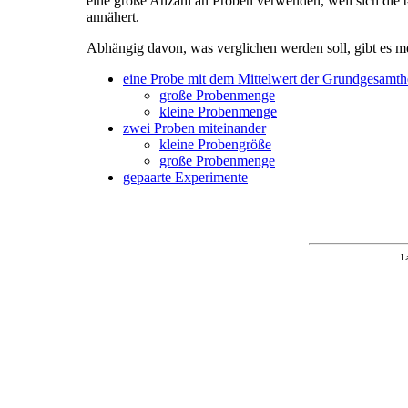
eine große Anzahl an Proben verwenden, weil sich die t
annähert.
Abhängig davon, was verglichen werden soll, gibt es 
eine Probe mit dem Mittelwert der Grundgesamth
große Probenmenge
kleine Probenmenge
zwei Proben miteinander
kleine Probengröße
große Probenmenge
gepaarte Experimente
L