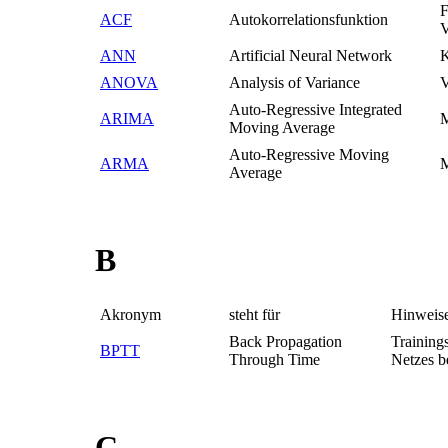
F
ACF
Autokorrelationsfunktion
V
ANN
Artificial Neural Network
K
ANOVA
Analysis of Variance
V
Auto-Regressive Integrated
ARIMA
M
Moving Average
Auto-Regressive Moving
ARMA
M
Average
B
Akronym
steht für
Hinweis
Back Propagation
Training
BPTT
Through Time
Netzes b
C