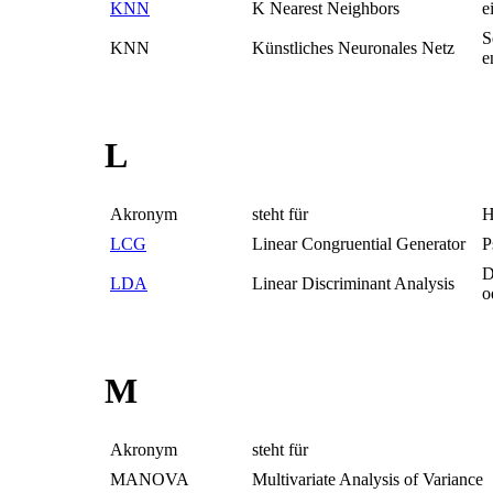
KNN
K Nearest Neighbors
e
S
KNN
Künstliches Neuronales Netz
e
L
Akronym
steht für
H
LCG
Linear Congruential Generator
P
D
LDA
Linear Discriminant Analysis
o
M
Akronym
steht für
MANOVA
Multivariate Analysis of Variance