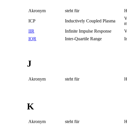
Akronym
steht für
H
V
ICP
Inductively Coupled Plasma
m
IIR
Infinite Impulse Response
V
IQR
Inter-Quartile Range
I
J
Akronym
steht für
H
K
Akronym
steht für
H