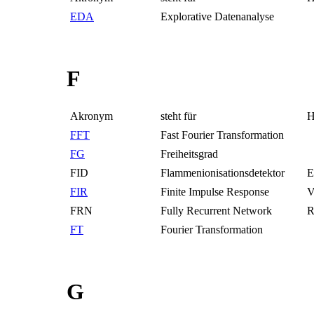
EDA
Explorative Datenanalyse
F
Akronym
steht für
H
FFT
Fast Fourier Transformation
FG
Freiheitsgrad
FID
Flammenionisationsdetektor
E
FIR
Finite Impulse Response
V
FRN
Fully Recurrent Network
R
FT
Fourier Transformation
G