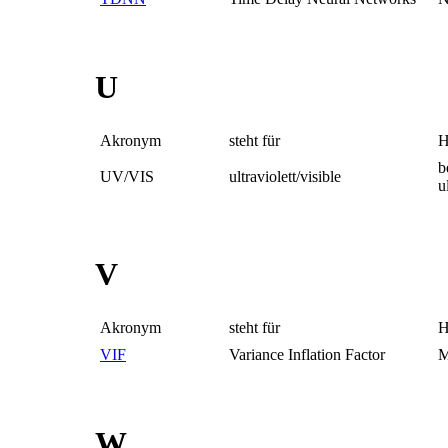
U
Akronym
steht für
H
b
UV/VIS
ultraviolett/visible
u
V
Akronym
steht für
H
VIF
Variance Inflation Factor
M
W