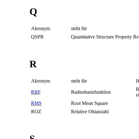
Q
Akronym
steht für
QSPR
Quantitative Structure Property Re
R
Akronym
steht für
H
R
RBF
Radiusbasisfunktion
e
RMS
Root Mean Square
ROZ
Relative Oktanzahl
S