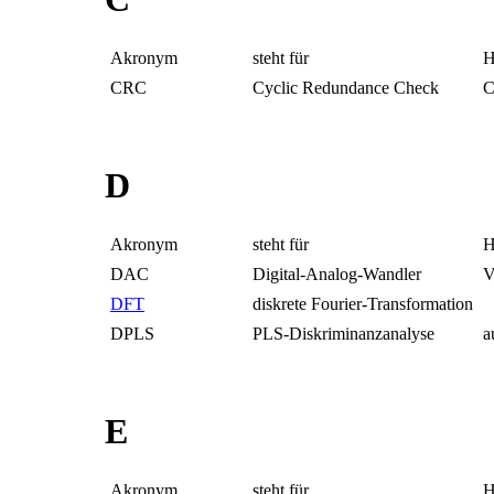
Akronym
steht für
H
CRC
Cyclic Redundance Check
C
D
Akronym
steht für
H
DAC
Digital-Analog-Wandler
V
DFT
diskrete Fourier-Transformation
DPLS
PLS-Diskriminanzanalyse
a
E
Akronym
steht für
H