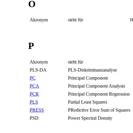
O
Akronym
steht für
H
P
Akronym
steht für
PLS-DA
PLS-Diskriminanzanalyse
PC
Principal Component
PCA
Principal Component Analysis
PCR
Principal Component Regression
PLS
Partial Least Squares
PRESS
PRedictive Error Sum of Squares
PSD
Power Spectral Density