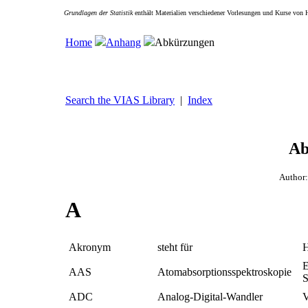
Grundlagen der Statistik
enthält Materialien verschiedener Vorlesungen und Kurse von 
Home
Anhang
Abkürzungen
Search the VIAS Library
|
Index
Ab
Author
A
Akronym
steht für
H
E
AAS
Atomabsorptionsspektroskopie
S
ADC
Analog-Digital-Wandler
V