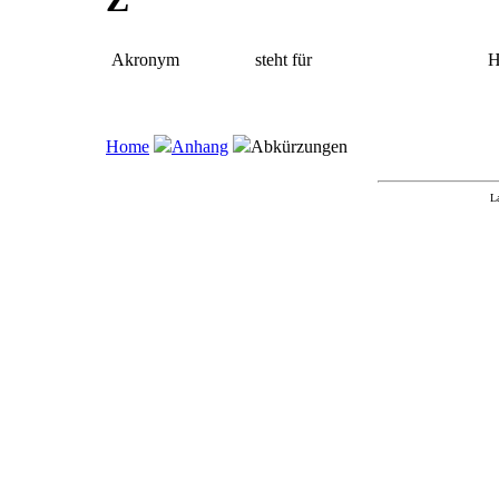
Akronym
steht für
H
Home
Anhang
Abkürzungen
L