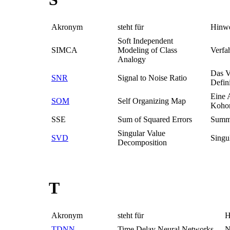
Akronym
steht für
Hinwe
Soft Independent
SIMCA
Modeling of Class
Verfa
Analogy
Das V
SNR
Signal to Noise Ratio
Defini
Eine 
SOM
Self Organizing Map
Kohon
SSE
Sum of Squared Errors
Summe
Singular Value
SVD
Singu
Decomposition
T
Akronym
steht für
H
TDNN
Time Delay Neural Networks
N