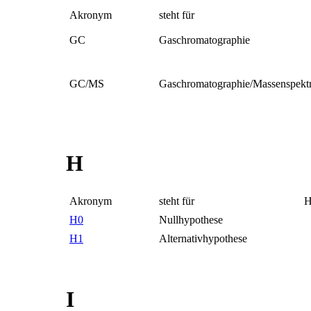
Akronym
steht für
GC
Gaschromatographie
GC/MS
Gaschromatographie/Massenspektr
H
Akronym
steht für
H
H0
Nullhypothese
H1
Alternativhypothese
I