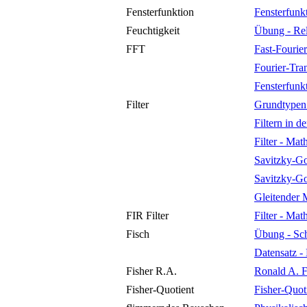
Fensterfunktion
Fensterfunk
Feuchtigkeit
Übung - Rel
FFT
Fast-Fourie
Fourier-Tra
Fensterfunk
Filter
Grundtypen 
Filtern in 
Filter - Ma
Savitzky-Go
Savitzky-Go
Gleitender 
FIR Filter
Filter - Ma
Fisch
Übung - Sch
Datensatz -
Fisher R.A.
Ronald A. F
Fisher-Quotient
Fisher-Quot