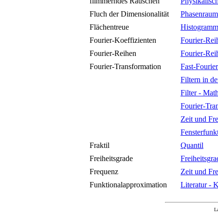
flimmerndes Rauschen
Physikalisc
Fluch der Dimensionalität
Phasenraum
Flächentreue
Histogram
Fourier-Koeffizienten
Fourier-Rei
Fourier-Reihen
Fourier-Rei
Fourier-Transformation
Fast-Fourie
Filtern in 
Filter - Ma
Fourier-Tra
Zeit und Fr
Fensterfunk
Fraktil
Quantil
Freiheitsgrade
Freiheitsgra
Frequenz
Zeit und Fr
Funktionalapproximation
Literatur -
L