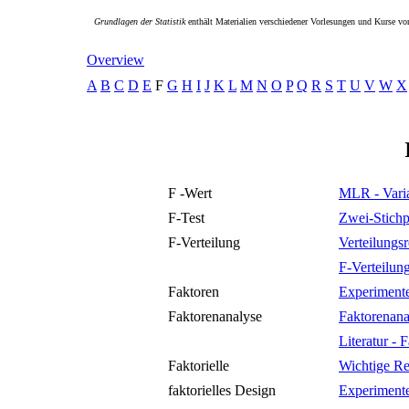
Grundlagen der Statistik
enthält Materialien verschiedener Vorlesungen und Kurse vo
Overview
A
B
C
D
E
F
G
H
I
J
K
L
M
N
O
P
Q
R
S
T
U
V
W
X
F -Wert
MLR - Vari
F-Test
Zwei-Stichp
F-Verteilung
Verteilungs
F-Verteilun
Faktoren
Experimente
Faktorenanalyse
Faktorenana
Literatur -
Faktorielle
Wichtige Re
faktorielles Design
Experimente