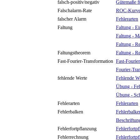
falsch-positiv/negativ
Gütemaße fü
Falschalarm-Rate
ROC-Kurv
falscher Alarm
Fehlerarten
Faltung
Faltung - E
Faltung - M
Faltung - R
Faltungstheorem
Faltung - R
Fast-Fourier-Transformation
Fast-Fourie
Fourier-Tra
fehlende Werte
Fehlende W
Übung - Feh
Übung - Sch
Fehlerarten
Fehlerarten
Fehlerbalken
Fehlerbalke
Beschriftun
Fehlerfortpflanzung
Fehlerfortp
Fehlerrechnung
Fehlerfortp